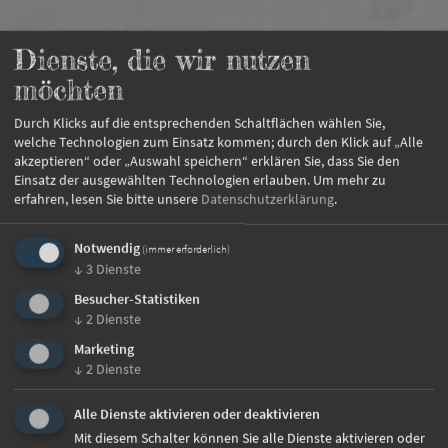
Dienste, die wir nutzen
möchten
Durch Klicks auf die entsprechenden Schaltflächen wählen Sie,
welche Technologien zum Einsatz kommen; durch den Klick auf „Alle
akzeptieren“ oder „Auswahl speichern“ erklären Sie, dass Sie den
Einsatz der ausgewählten Technologien erlauben.
Um mehr zu
erfahren, lesen Sie bitte unsere
Datenschutzerklärung
.
Notwendig
(immer erforderlich)
↓
3
Dienste
info@roanerhof.com
Besucher-Statistiken
↓
2
Dienste
+39 0474 679291
Marketing
↓
2
Dienste
Residenz Roanerhof
Alle Dienste aktivieren oder deaktivieren
Oberpojen 30
Mit diesem Schalter können Sie alle Dienste aktivieren oder
39032 Ahornach / Südtirol